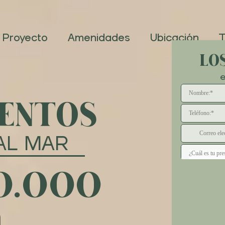
Proyecto
Amenidades
Ubicación
T
LOS
e
ENTOS
AL MAR
0.000